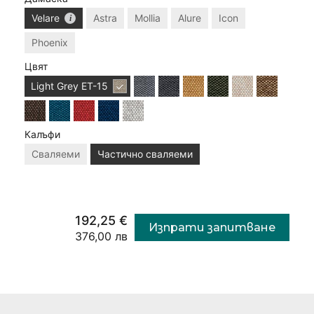
Velare
Astra
Mollia
Alure
Icon
Phoenix
Цвят
Light Grey
ET-15
Калъфи
Сваляеми
Частично сваляеми
192,25 €
Изпрати запитване
376,00 лв