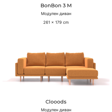
BonBon 3 M
Модулен диван
261 × 179 cm
Clooods
Модулен диван