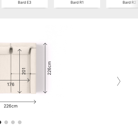
Bard E3
Bard R1
Bard R2
226cm
201
226cm
176
226cm