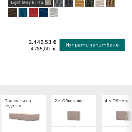
Light Grey
ET-15
2.446,53 €
Изпрати запитване
4.785,00 лв
Правоъгълна
2 ×
Облегалка
4 ×
Облегалк
седалка