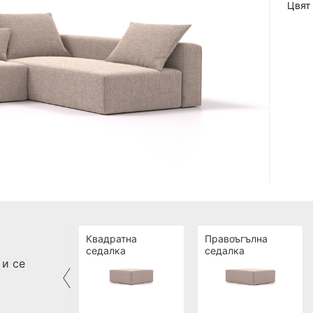
Цвят
Квадратна
Правоъгълна
седалка
седалка
и се