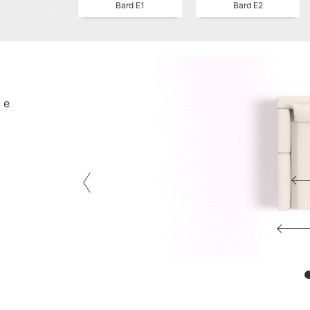
Bard E1
Bard E2
 е
226cm