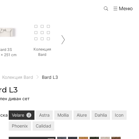
Меню
Колекция
ard 3S
Bard
 × 251 cm
Колекция Bard
Bard L3
rd L3
лен диван сет
ска
Velare
Astra
Mollia
Alure
Dahlia
Icon
Phoenix
Calidad