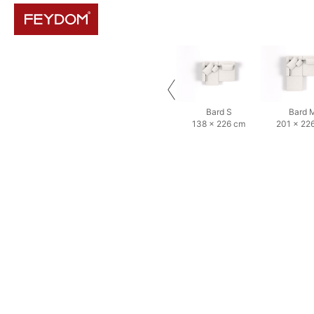
Bard S
Bard 
138 × 226 cm
201 × 22