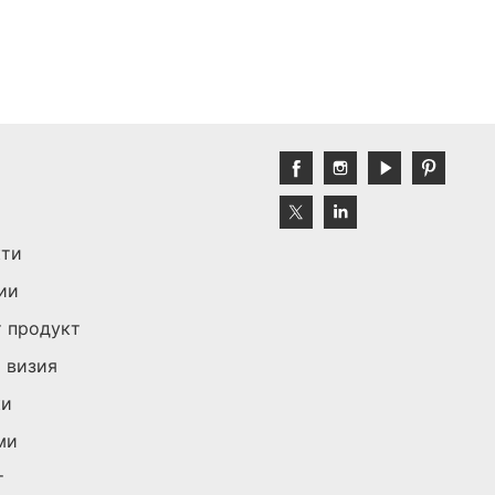
кти
ии
 продукт
 визия
ки
ми
т