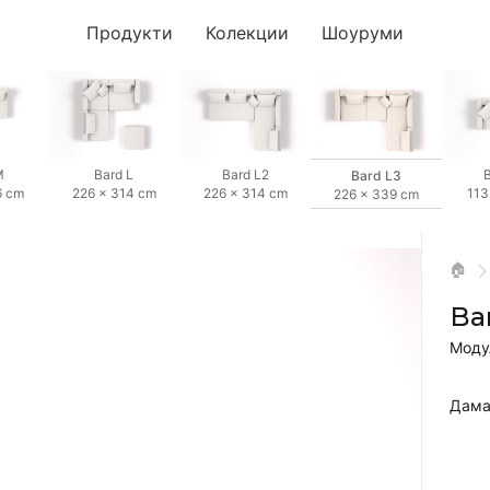
Продукти
Колекции
Шоуруми
M
Bard L
Bard L2
B
Bard L3
6 cm
226 × 314 cm
226 × 314 cm
113
226 × 339 cm
🏠
Ba
Моду
Дама