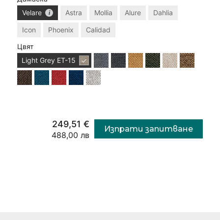
Velare
Astra
Mollia
Alure
Dahlia
Icon
Phoenix
Calidad
Цвят
Light Grey
ET-15
249,51 €
Изпрати запитване
488,00 лв