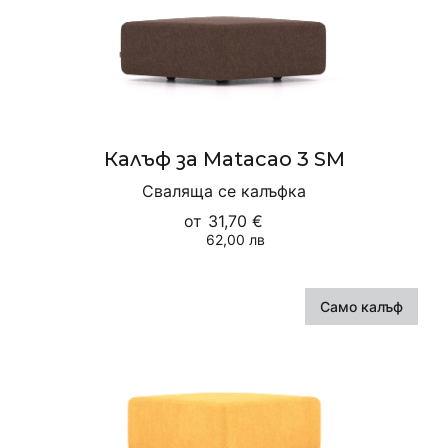
Калъф за Matacao 3 SM
Сваляща се калъфка
от
31,70 €
62,00 лв
Само калъф