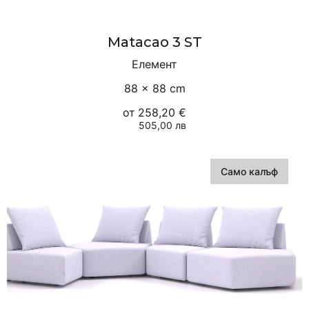
Matacao 3 ST
Елемент
88 × 88 cm
от
258,20 €
505,00 лв
Само калъф