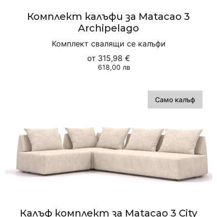
Комплект калъфи за Matacao 3
Archipelago
Комплект свалящи се калъфи
от
315,98 €
618,00 лв
Само калъф
Калъф комплект за Matacao 3 City