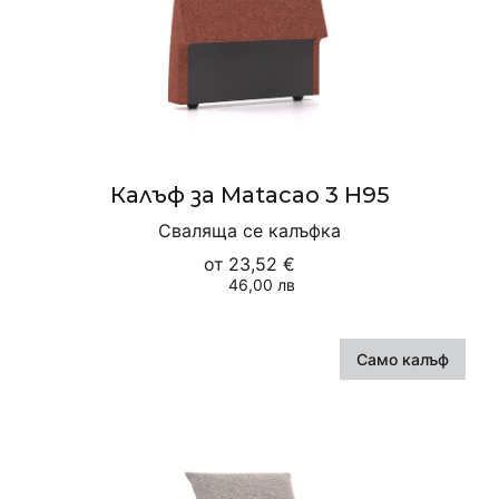
Калъф за Matacao 3 H95
Сваляща се калъфка
от
23,52 €
46,00 лв
Само калъф