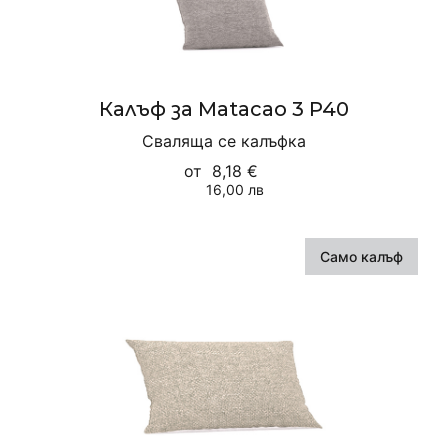
Калъф за Matacao 3 P40
Сваляща се калъфка
от
8,18 €
16,00 лв
Само калъф