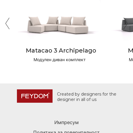
Matacao 3 Archipelago
M
Модулен диван комплект
М
Created by designers for the
designer in all of us
Импресум
Политика за поверителност