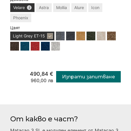
Velare
Astra
Mollia
Alure
Icon
Phoenix
Цвят
Light Grey
ET-15
490,84 €
Изпрати запитване
960,00 лв
От какво е част?
Matacao 3 SL
е модулен елемент от
Matacao 3