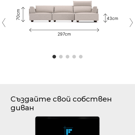
70cm
43cm
297cm
Създайте свой собствен
диван