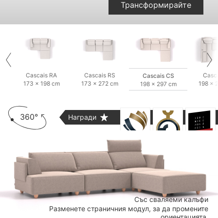
Трансформирайте
Cascais RA
Cascais RS
Casc
Cascais CS
173 × 198 cm
173 × 272 cm
198 × 
198 × 297 cm
360°
Награди
Със сваляеми калъфи
Разменете страничния модул, за да промените
ориентацията.