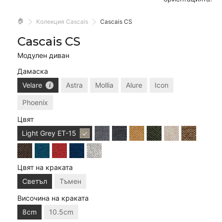
🏠
Колекция Cascais
Cascais CS
Cascais CS
Модулен диван
Дамаска
Velare
Astra
Mollia
Alure
Icon
Phoenix
Цвят
Light Grey
ET-15
Цвят на краката
Светъл
Тъмен
Височина на краката
8cm
10.5cm