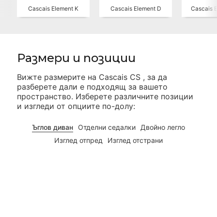
Cascais Element K
Cascais Element D
Cascais 
Размери и позиции
Вижте размерите на
Cascais CS
, за да
разберете дали е подходящ за вашето
пространство. Изберете различните позиции
и изгледи от опциите по-долу:
Ъглов диван
Отделни седалки
Двойно легло
Изглед отпред
Изглед отстрани
198cm
cm