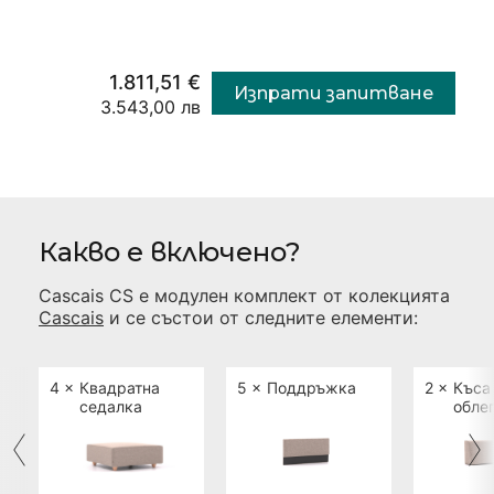
1.811,51 €
Изпрати запитване
3.543,00 лв
Какво е включено?
Cascais CS
е модулен комплект от колекцията
Cascais
и се състои от следните елементи:
4 ×
Квадратна
5 ×
Поддръжка
2 ×
Къса
седалка
обле