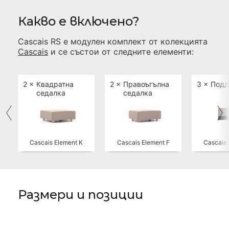
Какво е включено?
Cascais RS
е модулен комплект от колекцията
Cascais
и се състои от следните елементи:
2 ×
Квадратна
2 ×
Правоъгълна
3 ×
Подд
седалка
седалка
Cascais Element K
Cascais Element F
Cascais 
Размери и позиции
Вижте размерите на
Cascais RS
, за да
разберете дали е подходящ за вашето