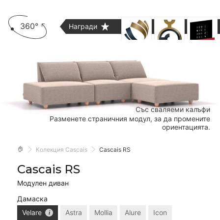
360°
Награди
Със сваляеми калъфи
Разменете страничния модул, за да промените
ориентацията.
🏠
Колекция Cascais
Cascais RS
Cascais RS
Модулен диван
Дамаска
Velare
Astra
Mollia
Alure
Icon