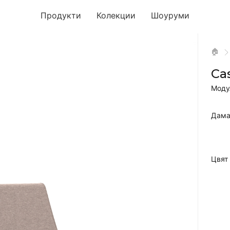
Продукти
Колекции
Шоуруми
🏠
Ca
Моду
Дама
Цвят