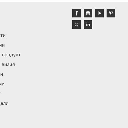
кти
ии
 продукт
 визия
ки
ми
т
дели