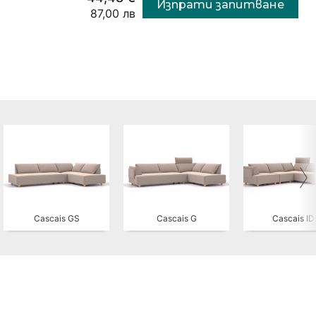
Изпрати запитване
87,00 лв
Cascais GS
Cascais G
Cascais I