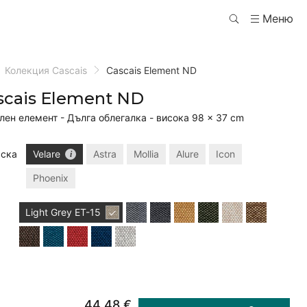
Меню
Колекция Cascais
Cascais Element ND
scais Element ND
лен елемент - Дълга облегалка - висока 98 × 37 cm
ска
Velare
Astra
Mollia
Alure
Icon
Phoenix
Light Grey
ET-15
44,48 €