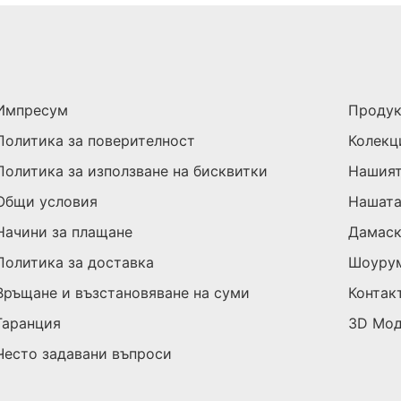
Импресум
Проду
Политика за поверителност
Колекц
Политика за използване на бисквитки
Нашият
Общи условия
Нашата
Начини за плащане
Дамас
Политика за доставка
Шоуру
Връщане и възстановяване на суми
Контак
Гаранция
3D Мо
Често задавани въпроси