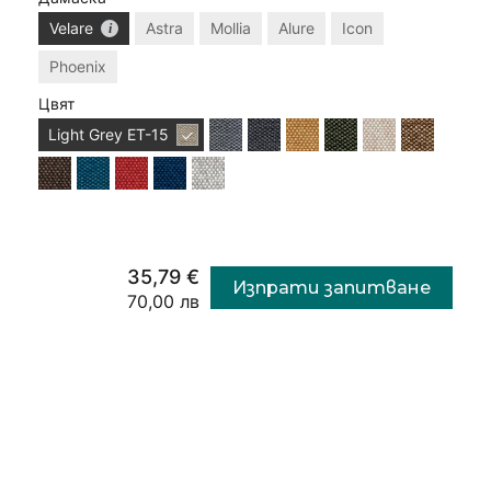
Velare
Astra
Mollia
Alure
Icon
Phoenix
Цвят
Light Grey
ET-15
35,79 €
Изпрати запитване
70,00 лв