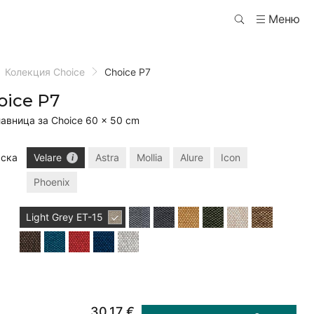
Меню
Колекция Choice
Choice P7
oice P7
лавница за Choice 60 × 50 cm
ска
Velare
Astra
Mollia
Alure
Icon
Phoenix
Light Grey
ET-15
30,17 €