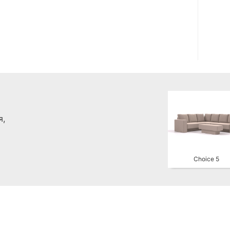
я,
Choice 5