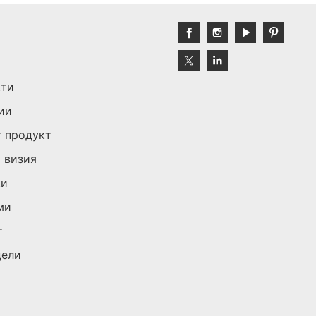
кти
ии
 продукт
 визия
ки
ми
т
дели