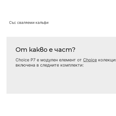
Със сваляеми калъфи
От какво е част?
Choice P7
е модулен елемент от
Choice
колекци
включена в следните комплекти: