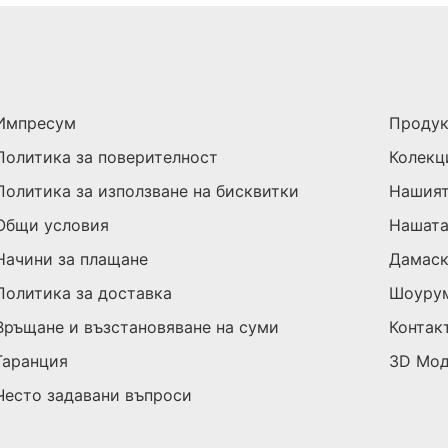
Импресум
Проду
Политика за поверителност
Колекц
Политика за използване на бисквитки
Нашият
Общи условия
Нашата
Начини за плащане
Дамас
Политика за доставка
Шоуру
Връщане и възстановяване на суми
Контак
Гаранция
3D Мо
Често задавани въпроси