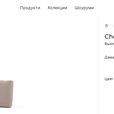
Продукти
Колекции
Шоуруми
🏠
Ch
Възг
Дама
Цвят