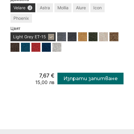
Velare
Astra
Mollia
Alure
Icon
Phoenix
Цвят
Light Grey
ET-15
7,67 €
Изпрати запитване
15,00 лв