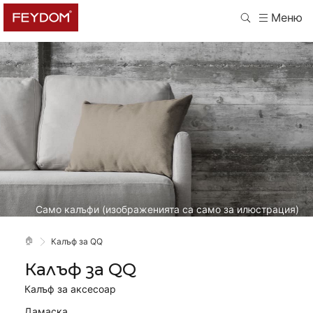
Меню
Само калъфи (изображенията са само за илюстрация)
🏠
Калъф за QQ
Калъф за QQ
Калъф за аксесоар
Дамаска