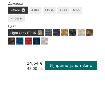
Дамаска
Velare
Astra
Mollia
Alure
Icon
Phoenix
Цвят
Light Grey
ET-15
24,54 €
Изпрати запитване
48,00 лв