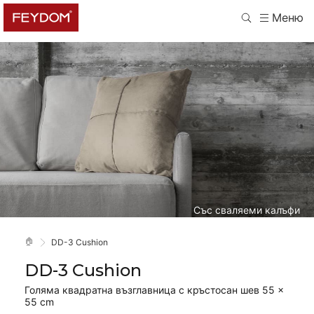
Меню
Със сваляеми калъфи
🏠
DD-3 Cushion
DD-3 Cushion
Голяма квадратна възглавница с кръстосан шев 55 ×
55 cm