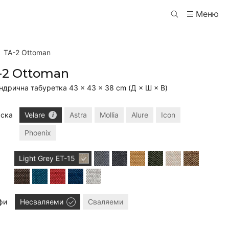
Меню
TA-2 Ottoman
-2 Ottoman
ндрична табуретка 43 × 43 × 38 cm (Д × Ш × В)
ска
Velare
Astra
Mollia
Alure
Icon
Phoenix
Light Grey
ET-15
фи
Несваляеми
Сваляеми