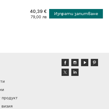
40,39 €
Изпрати запитване
79,00 лв
кти
ии
 продукт
 визия